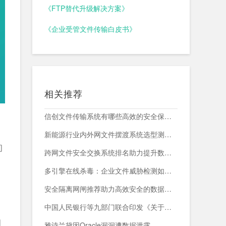
《FTP替代升级解决方案》
《企业受管文件传输白皮书》
相关推荐
信创文件传输系统有哪些高效的安全保障措施？
新能源行业内外网文件摆渡系统选型测评，附头部企业跨网部署案例
问
跨网文件安全交换系统排名助力提升数据传输安全与效率
多引擎在线杀毒：企业文件威胁检测如何减少漏报与误报？
安全隔离网闸推荐助力高效安全的数据交换与网络防护
中国人民银行等九部门联合印发《关于加强科技金融领域数据开发利用的通知》
问
雅诗兰黛因Oracle漏洞遭数据泄露