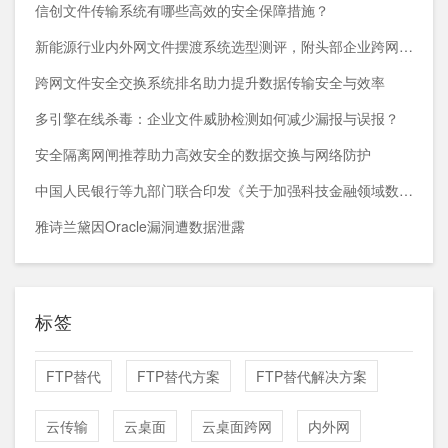
信创文件传输系统有哪些高效的安全保障措施？
新能源行业内外网文件摆渡系统选型测评，附头部企业跨网部署案例
跨网文件安全交换系统排名助力提升数据传输安全与效率
多引擎在线杀毒：企业文件威胁检测如何减少漏报与误报？
安全隔离网闸推荐助力高效安全的数据交换与网络防护
中国人民银行等九部门联合印发《关于加强科技金融领域数据开发利用的通知》
雅诗兰黛因Oracle漏洞遭数据泄露
标签
FTP替代
FTP替代方案
FTP替代解决方案
云传输
云桌面
云桌面跨网
内外网