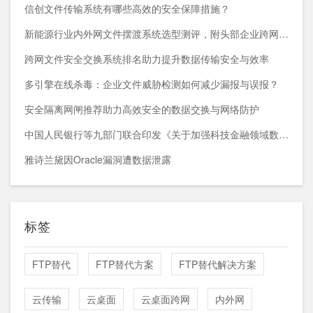
信创文件传输系统有哪些高效的安全保障措施？
新能源行业内外网文件摆渡系统选型测评，附头部企业跨网部署案例
跨网文件安全交换系统排名助力提升数据传输安全与效率
多引擎在线杀毒：企业文件威胁检测如何减少漏报与误报？
安全隔离网闸推荐助力高效安全的数据交换与网络防护
中国人民银行等九部门联合印发《关于加强科技金融领域数据开发利用的通知》
雅诗兰黛因Oracle漏洞遭数据泄露
标签
FTP替代
FTP替代方案
FTP替代解决方案
云传输
云桌面
云桌面跨网
内外网