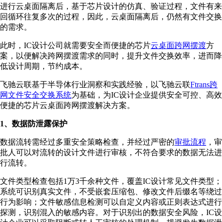
进行云桌面隔离后，基于芯片设计的仿真、验证过程，文件有来
回循环往复多次的过程，因此，云桌面隔离后，仍然有文件交换
的需求。
此时，IC设计公司就需要安全而便捷的芯片
云桌面跨网摆渡
方
案，以便解决跨网摆渡需求的同时，提升文件交换效率，进而降
低设计周期，节约成本。
飞驰云联基于半导体行业洞察和实践经验，以飞驰云联
Ftrans跨
网文件安全交换系统
为基础，为IC设计企业提供安全可控、高效
便捷的芯片云桌面跨网摆渡解决方案。
1、数据防泄露保护
数据流转需经过多重安全策略检查，并经过严密的
审批流程
，审
批人可以对流转的设计文件进行审核，不符合要求的数据无法进
行流转。
文件类型检查包括1万3千余种文件，覆盖IC设计常见文件类型；
系统可识别真实文件，不受嵌套压缩包、修改文件后缀名等绕过
行为影响；文件敏感信息检测可以自定义内容或正则表达式进行
探测，识别混入的敏感内容。对于识别出的数据安全风险，IC设