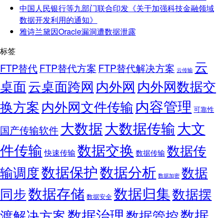
中国人民银行等九部门联合印发《关于加强科技金融领域
数据开发利用的通知》
雅诗兰黛因Oracle漏洞遭数据泄露
标签
云
FTP替代
FTP替代方案
FTP替代解决方案
云传输
桌面
云桌面跨网
内外网
内外网数据交
内容管理
换方案
内外网文件传输
可靠性
大数据
大文
大数据传输
国产传输软件
件传输
数据交换
数据传
快速传输
数据传输
数据保护
数据分析
输调度
数据
数据加密
数据存储
数据归集
同步
数据摆
数据安全
数据
数据治理
渡解决方案
数据管控