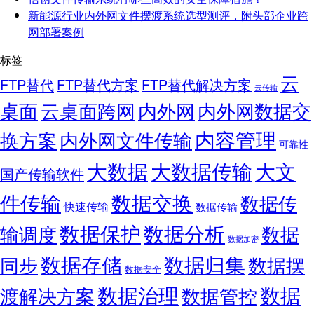
新能源行业内外网文件摆渡系统选型测评，附头部企业跨
网部署案例
标签
云
FTP替代
FTP替代方案
FTP替代解决方案
云传输
桌面
云桌面跨网
内外网
内外网数据交
内容管理
换方案
内外网文件传输
可靠性
大数据
大文
大数据传输
国产传输软件
件传输
数据交换
数据传
快速传输
数据传输
数据保护
数据分析
输调度
数据
数据加密
数据存储
数据归集
同步
数据摆
数据安全
数据治理
数据
渡解决方案
数据管控