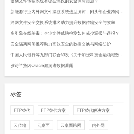
信创文件传输系统有哪些高效的安全保障措施？
新能源行业内外网文件摆渡系统选型测评，附头部企业跨网部署案例
跨网文件安全交换系统排名助力提升数据传输安全与效率
多引擎在线杀毒：企业文件威胁检测如何减少漏报与误报？
安全隔离网闸推荐助力高效安全的数据交换与网络防护
中国人民银行等九部门联合印发《关于加强科技金融领域数据开发利用的通知》
雅诗兰黛因Oracle漏洞遭数据泄露
标签
FTP替代
FTP替代方案
FTP替代解决方案
云传输
云桌面
云桌面跨网
内外网