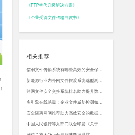
《FTP替代升级解决方案》
《企业受管文件传输白皮书》
相关推荐
信创文件传输系统有哪些高效的安全保障措施？
s
新能源行业内外网文件摆渡系统选型测评，附头部企业跨网部署案例
1
跨网文件安全交换系统排名助力提升数据传输安全与效率
多引擎在线杀毒：企业文件威胁检测如何减少漏报与误报？
安全隔离网闸推荐助力高效安全的数据交换与网络防护
中国人民银行等九部门联合印发《关于加强科技金融领域数据开发利用的通知》
雅诗兰黛因Oracle漏洞遭数据泄露