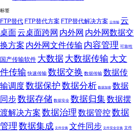
标签
云
FTP替代
FTP替代方案
FTP替代解决方案
云传输
桌面
云桌面跨网
内外网
内外网数据交
内容管理
换方案
内外网文件传输
可靠性
大数据
大文
大数据传输
国产传输软件
件传输
数据交换
数据传
快速传输
数据传输
数据保护
数据分析
输调度
数据
数据加密
数据存储
数据归集
同步
数据摆
数据安全
数据
数据治理
渡解决方案
数据管控
管理
数据集成
文件同步
文件
文件交换
文件安全交换