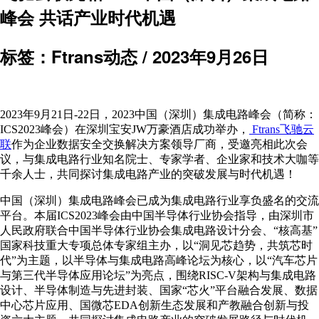
峰会 共话产业时代机遇
标签：Ftrans动态 /
2023年9月26日
2023年9月21日-22日，2023中国（深圳）集成电路峰会（简称：
ICS2023峰会）在深圳宝安JW万豪酒店成功举办，
Ftrans飞驰云
联
作为企业数据安全交换解决方案领导厂商，受邀亮相此次会
议，与集成电路行业知名院士、专家学者、企业家和技术大咖等
千余人士，共同探讨集成电路产业的突破发展与时代机遇！
中国（深圳）集成电路峰会已成为集成电路行业享负盛名的交流
平台。本届ICS2023峰会由中国半导体行业协会指导，由深圳市
人民政府联合中国半导体行业协会集成电路设计分会、“核高基”
国家科技重大专项总体专家组主办，以“洞见芯趋势，共筑芯时
代”为主题，以半导体与集成电路高峰论坛为核心，以“汽车芯片
与第三代半导体应用论坛”为亮点，围绕RISC-V架构与集成电路
设计、半导体制造与先进封装、国家“芯火”平台融合发展、数据
中心芯片应用、国微芯EDA创新生态发展和产教融合创新与投