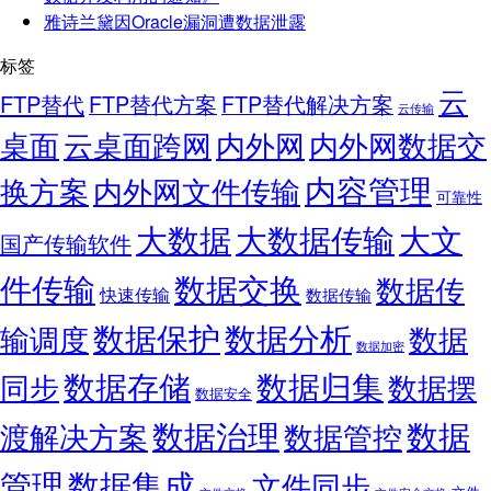
雅诗兰黛因Oracle漏洞遭数据泄露
标签
云
FTP替代
FTP替代方案
FTP替代解决方案
云传输
桌面
云桌面跨网
内外网
内外网数据交
内容管理
换方案
内外网文件传输
可靠性
大数据
大文
大数据传输
国产传输软件
件传输
数据交换
数据传
快速传输
数据传输
数据保护
数据分析
输调度
数据
数据加密
数据存储
数据归集
同步
数据摆
数据安全
数据
数据治理
渡解决方案
数据管控
管理
数据集成
文件同步