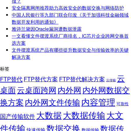
报？
安全隔离网闸推荐助力高效安全的数据交换与网络防护
中国人民银行等九部门联合印发《关于加强科技金融领域
数据开发利用的通知》
雅诗兰黛因Oracle漏洞遭数据泄露
一文看懂文件摆渡系统厂商排名，IC芯片企业跨网交换首
选方案
文件摆渡系统产品有哪些提升数据安全与传输效率的关键
解决方案
标签
云
FTP替代
FTP替代方案
FTP替代解决方案
云传输
桌面
云桌面跨网
内外网
内外网数据交
内容管理
换方案
内外网文件传输
可靠性
大数据
大文
大数据传输
国产传输软件
件传输
数据交换
数据传
快速传输
数据传输