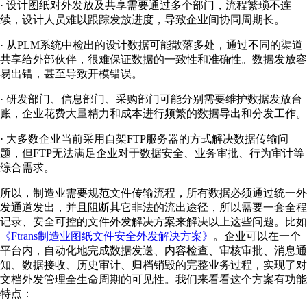
· 设计图纸对外发放及共享需要通过多个部门，流程繁琐不连
续，设计人员难以跟踪发放进度，导致企业间协同周期长。
· 从PLM系统中检出的设计数据可能散落多处，通过不同的渠道
共享给外部伙伴，很难保证数据的一致性和准确性。数据发放容
易出错，甚至导致开模错误。
· 研发部门、信息部门、采购部门可能分别需要维护数据发放台
账，企业花费大量精力和成本进行频繁的数据导出和分发工作。
· 大多数企业当前采用自架FTP服务器的方式解决数据传输问
题，但FTP无法满足企业对于数据安全、业务审批、行为审计等
综合需求。
所以，制造业需要规范文件传输流程，所有数据必须通过统一外
发通道发出，并且阻断其它非法的流出途径，所以需要一套全程
记录、安全可控的文件外发解决方案来解决以上这些问题。比如
《Ftrans制造业图纸文件安全外发解决方案》
。企业可以在一个
平台内，自动化地完成数据发送、内容检查、审核审批、消息通
知、数据接收、历史审计、归档销毁的完整业务过程，实现了对
文档外发管理全生命周期的可见性。我们来看看这个方案有功能
特点：