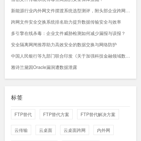
新能源行业内外网文件摆渡系统选型测评，附头部企业跨网部署案例
跨网文件安全交换系统排名助力提升数据传输安全与效率
多引擎在线杀毒：企业文件威胁检测如何减少漏报与误报？
安全隔离网闸推荐助力高效安全的数据交换与网络防护
中国人民银行等九部门联合印发《关于加强科技金融领域数据开发利用的通知》
雅诗兰黛因Oracle漏洞遭数据泄露
标签
FTP替代
FTP替代方案
FTP替代解决方案
云传输
云桌面
云桌面跨网
内外网