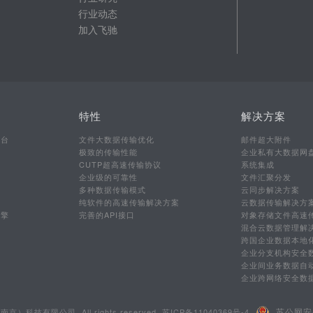
行业动态
加入飞驰
特性
解决方案
平台
文件大数据传输优化
邮件超大附件
极致的传输性能
企业私有大数据网
CUTP超高速传输协议
系统集成
企业级的可靠性
文件汇聚分发
多种数据传输模式
云同步解决方案
行
纯软件的高速传输解决方案
云数据传输解决方
引擎
完善的API接口
对象存储文件高速
混合云数据管理解
跨国企业数据本地
企业分支机构安全
企业间业务数据自
企业跨网络安全数
苏公网安备
南京）科技有限公司. All rights reserved.
苏ICP备11040369号-4