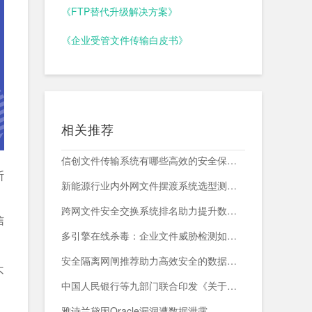
《FTP替代升级解决方案》
《企业受管文件传输白皮书》
相关推荐
信创文件传输系统有哪些高效的安全保障措施？
断
新能源行业内外网文件摆渡系统选型测评，附头部企业跨网部署案例
，
跨网文件安全交换系统排名助力提升数据传输安全与效率
信
多引擎在线杀毒：企业文件威胁检测如何减少漏报与误报？
安全隔离网闸推荐助力高效安全的数据交换与网络防护
不
中国人民银行等九部门联合印发《关于加强科技金融领域数据开发利用的通知》
雅诗兰黛因Oracle漏洞遭数据泄露