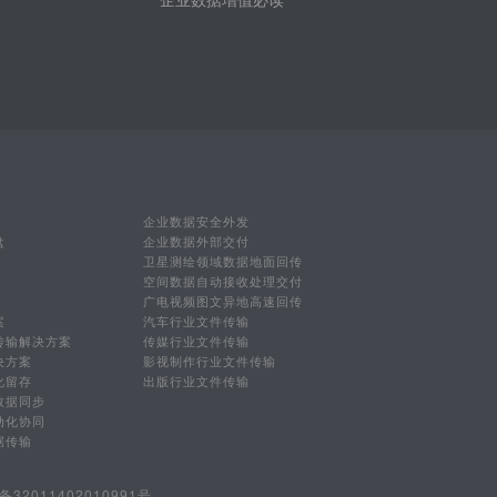
企业数据安全外发
盘
企业数据外部交付
卫星测绘领域数据地面回传
空间数据自动接收处理交付
广电视频图文异地高速回传
案
汽车行业文件传输
传输解决方案
传媒行业文件传输
决方案
影视制作行业文件传输
化留存
出版行业文件传输
数据同步
动化协同
据传输
32011402010991号