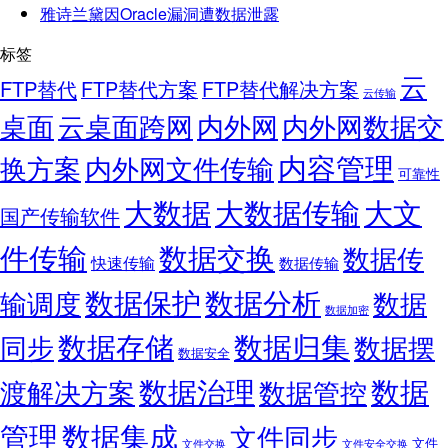
雅诗兰黛因Oracle漏洞遭数据泄露
标签
云
FTP替代
FTP替代方案
FTP替代解决方案
云传输
桌面
云桌面跨网
内外网
内外网数据交
内容管理
换方案
内外网文件传输
可靠性
大数据
大文
大数据传输
国产传输软件
件传输
数据交换
数据传
快速传输
数据传输
数据保护
数据分析
输调度
数据
数据加密
数据存储
数据归集
同步
数据摆
数据安全
数据
数据治理
渡解决方案
数据管控
管理
数据集成
文件同步
文件
文件交换
文件安全交换