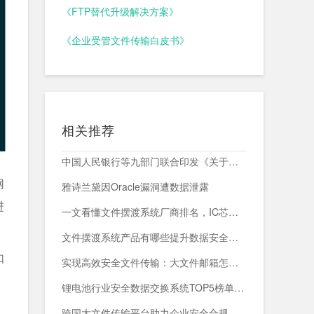
《FTP替代升级解决方案》
《企业受管文件传输白皮书》
相关推荐
中国人民银行等九部门联合印发《关于加强科技金融领域数据开发利用的通知》
网
雅诗兰黛因Oracle漏洞遭数据泄露
进
一文看懂文件摆渡系统厂商排名，IC芯片企业跨网交换首选方案
文件摆渡系统产品有哪些提升数据安全与传输效率的关键解决方案
如
实现高效安全文件传输：大文件邮箱怎么发送的创新解决方案
锂电池行业安全数据交换系统TOP5榜单：谁能守住数据生命线？
跨国大文件传输平台助力企业安全合规管理与高效数据流转