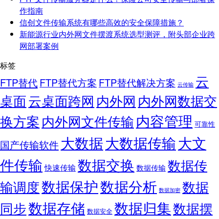
作指南
信创文件传输系统有哪些高效的安全保障措施？
新能源行业内外网文件摆渡系统选型测评，附头部企业跨
网部署案例
标签
云
FTP替代
FTP替代方案
FTP替代解决方案
云传输
桌面
云桌面跨网
内外网
内外网数据交
内容管理
换方案
内外网文件传输
可靠性
大数据
大文
大数据传输
国产传输软件
件传输
数据交换
数据传
快速传输
数据传输
数据保护
数据分析
输调度
数据
数据加密
数据存储
数据归集
同步
数据摆
数据安全