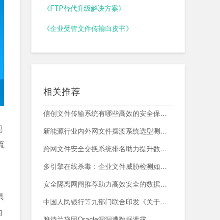
《FTP替代升级解决方案》
《企业受管文件传输白皮书》
相关推荐
信创文件传输系统有哪些高效的安全保障措施？
现
新能源行业内外网文件摆渡系统选型测评，附头部企业跨网部署案例
流
跨网文件安全交换系统排名助力提升数据传输安全与效率
。
多引擎在线杀毒：企业文件威胁检测如何减少漏报与误报？
安全隔离网闸推荐助力高效安全的数据交换与网络防护
具
中国人民银行等九部门联合印发《关于加强科技金融领域数据开发利用的通知》
的
雅诗兰黛因Oracle漏洞遭数据泄露