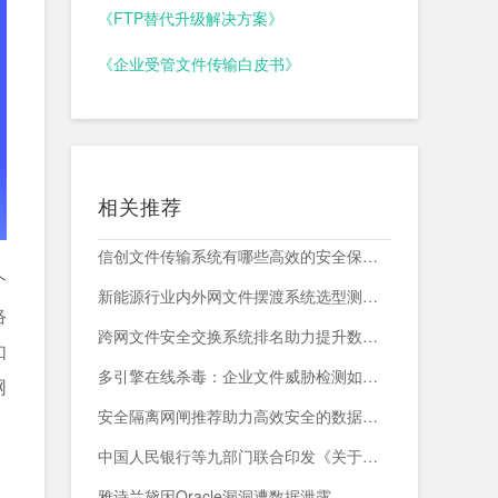
《FTP替代升级解决方案》
《企业受管文件传输白皮书》
相关推荐
信创文件传输系统有哪些高效的安全保障措施？
个
新能源行业内外网文件摆渡系统选型测评，附头部企业跨网部署案例
络
跨网文件安全交换系统排名助力提升数据传输安全与效率
如
多引擎在线杀毒：企业文件威胁检测如何减少漏报与误报？
网
安全隔离网闸推荐助力高效安全的数据交换与网络防护
中国人民银行等九部门联合印发《关于加强科技金融领域数据开发利用的通知》
雅诗兰黛因Oracle漏洞遭数据泄露