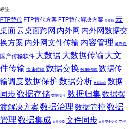
标签
云
FTP替代
FTP替代方案
FTP替代解决方案
云传输
桌面
云桌面跨网
内外网
内外网数据交
内容管理
换方案
内外网文件传输
可靠性
大数据
大文
大数据传输
国产传输软件
件传输
数据交换
数据传
快速传输
数据传输
数据保护
数据分析
输调度
数据
数据加密
数据存储
数据归集
同步
数据摆
数据安全
数据
数据治理
渡解决方案
数据管控
管理
数据集成
文件同步
文件
文件交换
文件安全交换