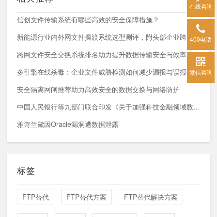
在线咨询
信创文件传输系统有哪些高效的安全保障措施？
新能源行业内外网文件摆渡系统选型测评，附头部企业跨网部署案例
400电话
跨网文件安全交换系统排名助力提升数据传输安全与效率
多引擎在线杀毒：企业文件威胁检测如何减少漏报与误报？
微信咨询
安全隔离网闸推荐助力高效安全的数据交换与网络防护
中国人民银行等九部门联合印发《关于加强科技金融领域数据开发利用的通知》
雅诗兰黛因Oracle漏洞遭数据泄露
标签
FTP替代
FTP替代方案
FTP替代解决方案