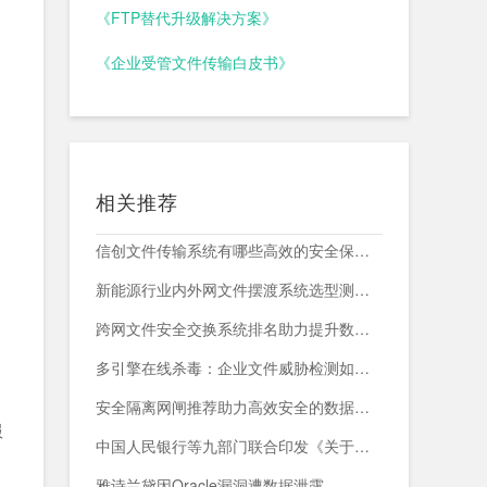
《FTP替代升级解决方案》
《企业受管文件传输白皮书》
相关推荐
信创文件传输系统有哪些高效的安全保障措施？
新能源行业内外网文件摆渡系统选型测评，附头部企业跨网部署案例
跨网文件安全交换系统排名助力提升数据传输安全与效率
多引擎在线杀毒：企业文件威胁检测如何减少漏报与误报？
安全隔离网闸推荐助力高效安全的数据交换与网络防护
服
中国人民银行等九部门联合印发《关于加强科技金融领域数据开发利用的通知》
雅诗兰黛因Oracle漏洞遭数据泄露