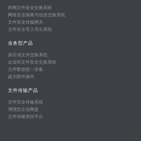
跨网文件安全交换系统
网络安全隔离与信息交换系统
文件安全传输网关
文件安全导入导出系统
业务型产品
多区域文件交换系统
企业间文件安全交换系统
文件数据统一采集
超大附件插件
文件传输产品
文件安全传输系统
增强型企业网盘
文件传输管控平台