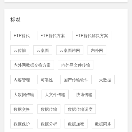
标签
FTP替代
FTP替代方案
FTP替代解决方案
云传输
云桌面
云桌面跨网
内外网
内外网数据交换方案
内外网文件传输
内容管理
可靠性
国产传输软件
大数据
大数据传输
大文件传输
快速传输
数据交换
数据传输
数据传输调度
数据保护
数据分析
数据加密
数据同步