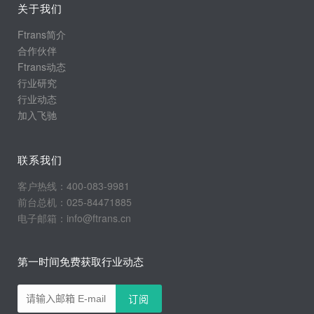
关于我们
Ftrans简介
合作伙伴
Ftrans动态
行业研究
行业动态
加入飞驰
联系我们
客户热线：400-083-9981
前台总机：025-84471885
电子邮箱：info@ftrans.cn
第一时间免费获取行业动态