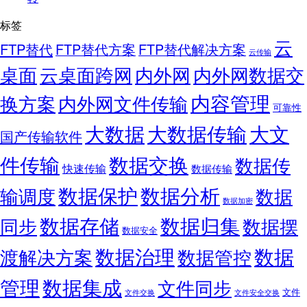
标签
云
FTP替代
FTP替代方案
FTP替代解决方案
云传输
桌面
云桌面跨网
内外网
内外网数据交
内容管理
换方案
内外网文件传输
可靠性
大数据
大文
大数据传输
国产传输软件
件传输
数据交换
数据传
快速传输
数据传输
数据保护
数据分析
输调度
数据
数据加密
数据存储
数据归集
同步
数据摆
数据安全
数据
数据治理
渡解决方案
数据管控
管理
数据集成
文件同步
文件
文件交换
文件安全交换