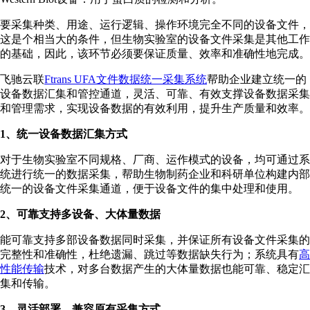
要采集种类、用途、运行逻辑、操作环境完全不同的设备文件，
这是个相当大的条件，但生物实验室的设备文件采集是其他工作
的基础，因此，该环节必须要保证质量、效率和准确性地完成。
飞驰云联
Ftrans UFA文件数据统⼀采集系统
帮助企业建⽴统⼀的
设备数据汇集和管控通道，灵活、可靠、有效⽀撑设备数据采集
和管理需求，实现设备数据的有效利⽤，提升⽣产质量和效率。
1、统⼀设备数据汇集⽅式
对于生物实验室不同规格、⼚商、运作模式的设备，均可通过系
统进⾏统⼀的数据采集，帮助生物制药企业和科研单位构建内部
统⼀的设备文件采集通道，便于设备文件的集中处理和使⽤。
2、可靠⽀持多设备、⼤体量数据
能可靠⽀持多部设备数据同时采集，并保证所有设备文件采集的
完整性和准确性，杜绝遗漏、跳过等数据缺失⾏为；系统具有
⾼
性能传输
技术，对多台数据产⽣的⼤体量数据也能可靠、稳定汇
集和传输。
3、灵活部署，兼容原有采集⽅式