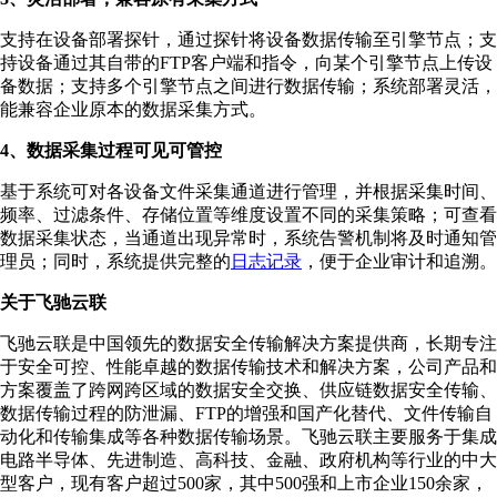
⽀持在设备部署探针，通过探针将设备数据传输⾄引擎节点；⽀
持设备通过其⾃带的FTP客户端和指令，向某个引擎节点上传设
备数据；⽀持多个引擎节点之间进⾏数据传输；系统部署灵活，
能兼容企业原本的数据采集⽅式。
4、数据采集过程可⻅可管控
基于系统可对各设备文件采集通道进⾏管理，并根据采集时间、
频率、过滤条件、存储位置等维度设置不同的采集策略；可查看
数据采集状态，当通道出现异常时，系统告警机制将及时通知管
理员；同时，系统提供完整的
⽇志记录
，便于企业审计和追溯。
关于飞驰云联
飞驰云联是中国领先的数据安全传输解决方案提供商，长期专注
于安全可控、性能卓越的数据传输技术和解决方案，公司产品和
方案覆盖了跨网跨区域的数据安全交换、供应链数据安全传输、
数据传输过程的防泄漏、FTP的增强和国产化替代、文件传输自
动化和传输集成等各种数据传输场景。飞驰云联主要服务于集成
电路半导体、先进制造、高科技、金融、政府机构等行业的中大
型客户，现有客户超过500家，其中500强和上市企业150余家，