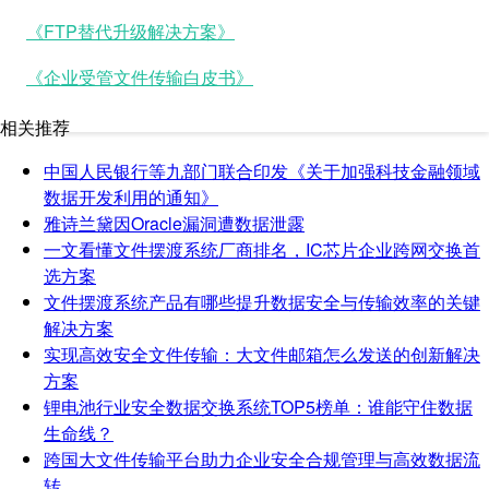
《FTP替代升级解决方案》
《企业受管文件传输白皮书》
相关推荐
中国人民银行等九部门联合印发《关于加强科技金融领域
数据开发利用的通知》
雅诗兰黛因Oracle漏洞遭数据泄露
一文看懂文件摆渡系统厂商排名，IC芯片企业跨网交换首
选方案
文件摆渡系统产品有哪些提升数据安全与传输效率的关键
解决方案
实现高效安全文件传输：大文件邮箱怎么发送的创新解决
方案
锂电池行业安全数据交换系统TOP5榜单：谁能守住数据
生命线？
跨国大文件传输平台助力企业安全合规管理与高效数据流
转