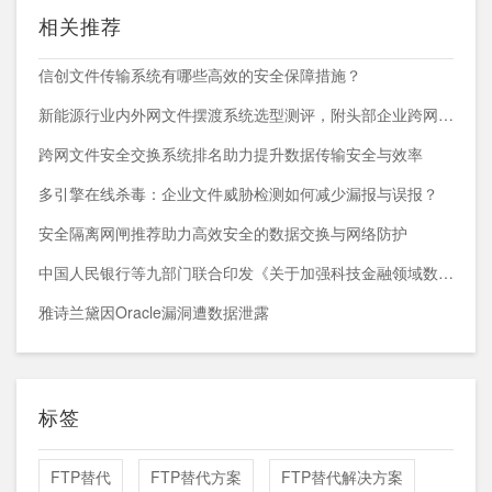
相关推荐
信创文件传输系统有哪些高效的安全保障措施？
新能源行业内外网文件摆渡系统选型测评，附头部企业跨网部署案例
跨网文件安全交换系统排名助力提升数据传输安全与效率
多引擎在线杀毒：企业文件威胁检测如何减少漏报与误报？
安全隔离网闸推荐助力高效安全的数据交换与网络防护
中国人民银行等九部门联合印发《关于加强科技金融领域数据开发利用的通知》
雅诗兰黛因Oracle漏洞遭数据泄露
标签
FTP替代
FTP替代方案
FTP替代解决方案