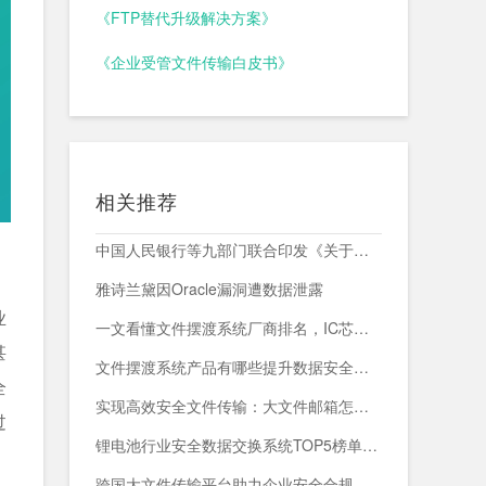
《FTP替代升级解决方案》
《企业受管文件传输白皮书》
相关推荐
中国人民银行等九部门联合印发《关于加强科技金融领域数据开发利用的通知》
雅诗兰黛因Oracle漏洞遭数据泄露
业
一文看懂文件摆渡系统厂商排名，IC芯片企业跨网交换首选方案
甚
文件摆渡系统产品有哪些提升数据安全与传输效率的关键解决方案
全
实现高效安全文件传输：大文件邮箱怎么发送的创新解决方案
过
锂电池行业安全数据交换系统TOP5榜单：谁能守住数据生命线？
跨国大文件传输平台助力企业安全合规管理与高效数据流转