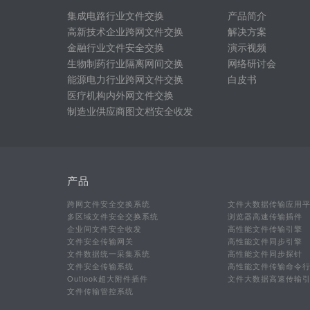
集成电路行业文件交换
产品简介
高新技术企业跨网文件交换
解决方案
金融行业文件安全交换
演示视频
生物制药行业隔离网间交换
网络研讨会
能源电力行业跨网文件交换
白皮书
医疗机构内外网文件交换
制造业供应商图文档安全收发
产品
跨网文件安全交换系统
文件大数据传输应用
多区域文件安全交换系统
浏览器高速传输插件
企业间文件安全收发
高性能文件传输引擎
文件安全传输网关
高性能文件同步引擎
文件数据统一采集系统
高性能文件同步探针
文件安全传输系统
高性能文件传输命令
Outlook超大附件插件
文件大数据高速传输
文件传输管控系统