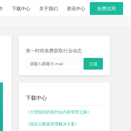
作
下载中心
关于我们
资讯中心
免费试用
第一时间免费获取行业动态
下载中心
《大型组织的现代化内容管理之路》
《混合云数据管理解决方案》