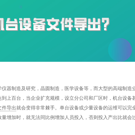
学仪器制造及研究，晶圆制造，医学设备等，而大型的高端制造
达到上百台，当企业扩充规模，设立分公司和厂区时，机台设备
文件导出
就会变得非常棘手。单台设备或少量设备的运维可以完
数量增加时，就无法同比例增加人员投入，否则投入产出比就会