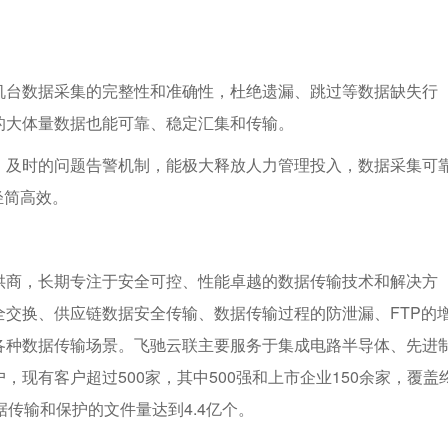
机台数据采集的完整性和准确性，杜绝遗漏、跳过等数据缺失⾏
的⼤体量数据也能可靠、稳定汇集和传输。
、及时的问题告警机制，能极⼤释放⼈⼒管理投⼊，数据采集可
轻简⾼效。
供商，长期专注于安全可控、性能卓越的数据传输技术和解决方
交换、供应链数据安全传输、数据传输过程的防泄漏、FTP的
各种数据传输场景。飞驰云联主要服务于集成电路半导体、先进
现有客户超过500家，其中500强和上市企业150余家，覆盖
传输和保护的文件量达到4.4亿个。