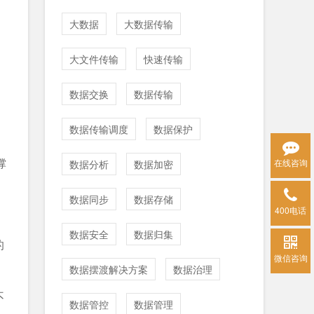
大数据
大数据传输
大文件传输
快速传输
数据交换
数据传输
数据传输调度
数据保护
撑
在线咨询
数据分析
数据加密
数据同步
数据存储
400电话
数据安全
数据归集
的
微信咨询
数据摆渡解决方案
数据治理
不
数据管控
数据管理