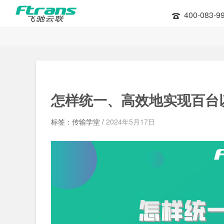
400-083-9
怎样统一、高效地实现百台
标签：传输学堂 /
2024年5月17日