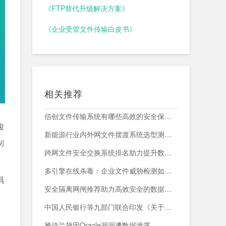
《FTP替代升级解决方案》
《企业受管文件传输白皮书》
相关推荐
信创文件传输系统有哪些高效的安全保障措施？
峻
新能源行业内外网文件摆渡系统选型测评，附头部企业跨网部署案例
制
跨网文件安全交换系统排名助力提升数据传输安全与效率
多引擎在线杀毒：企业文件威胁检测如何减少漏报与误报？
具
安全隔离网闸推荐助力高效安全的数据交换与网络防护
中国人民银行等九部门联合印发《关于加强科技金融领域数据开发利用的通知》
雅诗兰黛因Oracle漏洞遭数据泄露