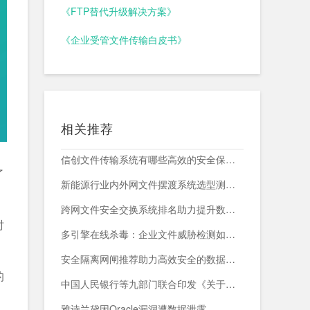
《FTP替代升级解决方案》
《企业受管文件传输白皮书》
相关推荐
信创文件传输系统有哪些高效的安全保障措施？
了
新能源行业内外网文件摆渡系统选型测评，附头部企业跨网部署案例
跨网文件安全交换系统排名助力提升数据传输安全与效率
时
多引擎在线杀毒：企业文件威胁检测如何减少漏报与误报？
安全隔离网闸推荐助力高效安全的数据交换与网络防护
的
中国人民银行等九部门联合印发《关于加强科技金融领域数据开发利用的通知》
雅诗兰黛因Oracle漏洞遭数据泄露