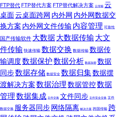
云
FTP替代
FTP替代方案
FTP替代解决方案
云传输
桌面
云桌面跨网
内外网
内外网数据交
内容管理
换方案
内外网文件传输
可靠性
大数据
大文
大数据传输
国产传输软件
件传输
数据交换
数据传
快速传输
数据传输
数据保护
数据分析
输调度
数据
数据加密
数据存储
数据归集
同步
数据摆
数据安全
数据
数据治理
渡解决方案
数据管控
管理
数据集成
文件同步
文件
文件交换
文件安全交换
跨
服务器同步
网络隔离
跨国传输
数据交换
解决方案