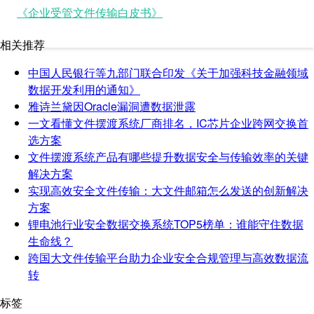
《企业受管文件传输白皮书》
相关推荐
中国人民银行等九部门联合印发《关于加强科技金融领域
数据开发利用的通知》
雅诗兰黛因Oracle漏洞遭数据泄露
一文看懂文件摆渡系统厂商排名，IC芯片企业跨网交换首
选方案
文件摆渡系统产品有哪些提升数据安全与传输效率的关键
解决方案
实现高效安全文件传输：大文件邮箱怎么发送的创新解决
方案
锂电池行业安全数据交换系统TOP5榜单：谁能守住数据
生命线？
跨国大文件传输平台助力企业安全合规管理与高效数据流
转
标签