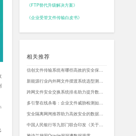
《FTP替代升级解决方案》
《企业受管文件传输白皮书》
相关推荐
信创文件传输系统有哪些高效的安全保障措施？
收
新能源行业内外网文件摆渡系统选型测评，附头部企业跨网部署案例
创
跨网文件安全交换系统排名助力提升数据传输安全与效率
多引擎在线杀毒：企业文件威胁检测如何减少漏报与误报？
于
安全隔离网闸推荐助力高效安全的数据交换与网络防护
中国人民银行等九部门联合印发《关于加强科技金融领域数据开发利用的通知》
多
雅诗兰黛因Oracle漏洞遭数据泄露