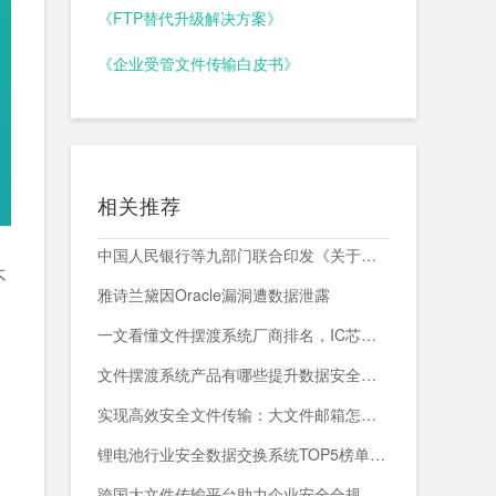
《FTP替代升级解决方案》
《企业受管文件传输白皮书》
相关推荐
中国人民银行等九部门联合印发《关于加强科技金融领域数据开发利用的通知》
不
雅诗兰黛因Oracle漏洞遭数据泄露
一文看懂文件摆渡系统厂商排名，IC芯片企业跨网交换首选方案
文件摆渡系统产品有哪些提升数据安全与传输效率的关键解决方案
实现高效安全文件传输：大文件邮箱怎么发送的创新解决方案
锂电池行业安全数据交换系统TOP5榜单：谁能守住数据生命线？
跨国大文件传输平台助力企业安全合规管理与高效数据流转