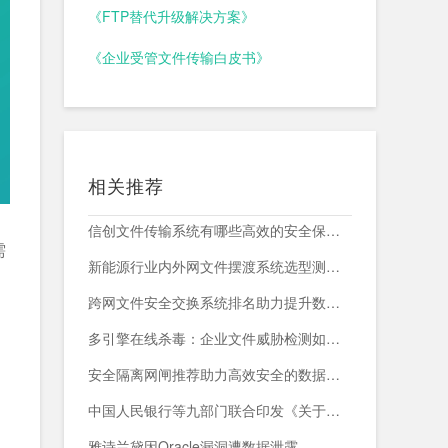
《FTP替代升级解决方案》
《企业受管文件传输白皮书》
相关推荐
信创文件传输系统有哪些高效的安全保障措施？
需
新能源行业内外网文件摆渡系统选型测评，附头部企业跨网部署案例
跨网文件安全交换系统排名助力提升数据传输安全与效率
多引擎在线杀毒：企业文件威胁检测如何减少漏报与误报？
：
安全隔离网闸推荐助力高效安全的数据交换与网络防护
中国人民银行等九部门联合印发《关于加强科技金融领域数据开发利用的通知》
雅诗兰黛因Oracle漏洞遭数据泄露