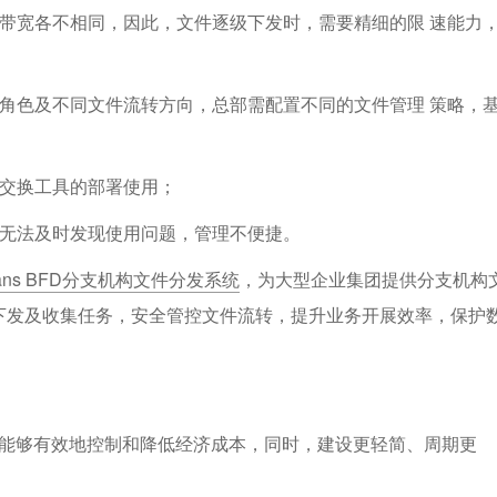
带宽各不相同，因此，⽂件逐级下发时，需要精细的限 速能⼒
⻆⾊及不同⽂件流转⽅向，总部需配置不同的⽂件管理 策略，
件交换⼯具的部署使⽤；
，⽆法及时发现使⽤问题，管理不便捷。
rans BFD分⽀机构⽂件分发系统
，为⼤型企业集团提供分⽀机构
下发及收集任务，安全管控⽂件流转，提升业务开展效率，保护
式，能够有效地控制和降低经济成本，同时，建设更轻简、周期更