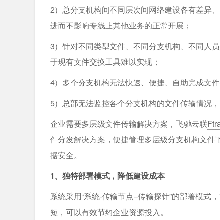
2）总分⽀机构间不同层次间⽹络建设各有差异、
进⽽不影响专线上其他业务的正常开展；
3）针对不同类型⽂件、不同分⽀机构、不同⼈员
于现有⽂件交换⼯具难以实现；
4）多个分⽀机构⽆法快速、便捷、⾃助完成⽂
5）总部⽆法监控各个分⽀机构的⽂件传输情况
企业需要多层级文件传输解决方案，飞驰云联
Ft
件分发解决⽅案，便捷管理多层级分⽀机构⽂件
据安全。
1、独特部署模式，降低建设成本
系统采⽤“系统-传输节点–传输探针”的部署模
短，可以有效节约企业资源投⼊。