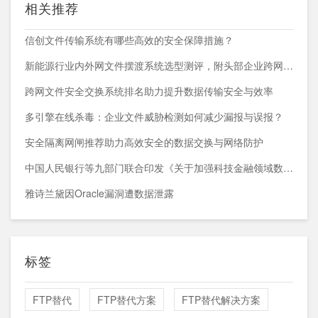
相关推荐
信创文件传输系统有哪些高效的安全保障措施？
新能源行业内外网文件摆渡系统选型测评，附头部企业跨网部署案例
跨网文件安全交换系统排名助力提升数据传输安全与效率
多引擎在线杀毒：企业文件威胁检测如何减少漏报与误报？
安全隔离网闸推荐助力高效安全的数据交换与网络防护
中国人民银行等九部门联合印发《关于加强科技金融领域数据开发利用的通知》
雅诗兰黛因Oracle漏洞遭数据泄露
标签
FTP替代
FTP替代方案
FTP替代解决方案