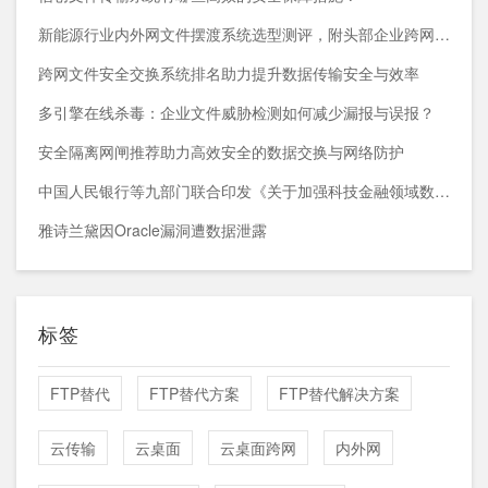
新能源行业内外网文件摆渡系统选型测评，附头部企业跨网部署案例
跨网文件安全交换系统排名助力提升数据传输安全与效率
多引擎在线杀毒：企业文件威胁检测如何减少漏报与误报？
安全隔离网闸推荐助力高效安全的数据交换与网络防护
中国人民银行等九部门联合印发《关于加强科技金融领域数据开发利用的通知》
雅诗兰黛因Oracle漏洞遭数据泄露
标签
FTP替代
FTP替代方案
FTP替代解决方案
云传输
云桌面
云桌面跨网
内外网