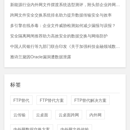
新能源行业内外网文件摆渡系统选型测评，附头部企业跨网部署案例
跨网文件安全交换系统排名助力提升数据传输安全与效率
多引擎在线杀毒：企业文件威胁检测如何减少漏报与误报？
安全隔离网闸推荐助力高效安全的数据交换与网络防护
中国人民银行等九部门联合印发《关于加强科技金融领域数据开发利用的通知》
雅诗兰黛因Oracle漏洞遭数据泄露
标签
FTP替代
FTP替代方案
FTP替代解决方案
云传输
云桌面
云桌面跨网
内外网
内外网数据交换方案
内外网文件传输