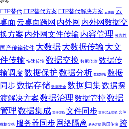
标签
云
FTP替代
FTP替代方案
FTP替代解决方案
云传输
桌面
云桌面跨网
内外网
内外网数据交
内容管理
换方案
内外网文件传输
可靠性
大数据
大文
大数据传输
国产传输软件
件传输
数据交换
数据传
快速传输
数据传输
数据保护
数据分析
输调度
数据
数据加密
数据存储
数据归集
同步
数据摆
数据安全
数据治理
数据
渡解决方案
数据管控
管理
数据集成
文件同步
文件
文件交换
文件安全交换
服务器同步
网络隔离
跨
跨国传输
数据交换
解决方案