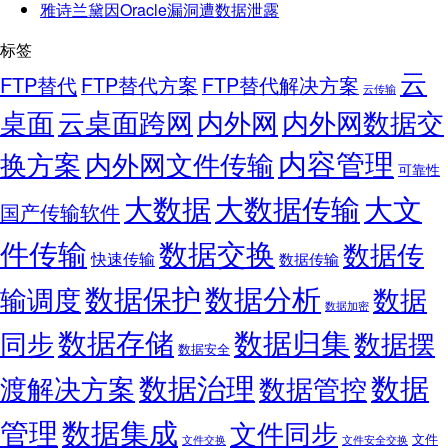
雅诗兰黛因Oracle漏洞遭数据泄露
标签
云
FTP替代
FTP替代方案
FTP替代解决方案
云传输
桌面
云桌面跨网
内外网
内外网数据交
内容管理
换方案
内外网文件传输
可靠性
大数据
大文
大数据传输
国产传输软件
件传输
数据交换
数据传
快速传输
数据传输
数据保护
数据分析
输调度
数据
数据加密
数据存储
数据归集
同步
数据摆
数据安全
数据
数据治理
渡解决方案
数据管控
管理
数据集成
文件同步
文件
文件交换
文件安全交换