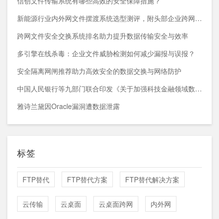
信创文件传输系统有哪些高效的安全保障措施？
新能源行业内外网文件摆渡系统选型测评，附头部企业跨网部署案例
跨网文件安全交换系统排名助力提升数据传输安全与效率
多引擎在线杀毒：企业文件威胁检测如何减少漏报与误报？
安全隔离网闸推荐助力高效安全的数据交换与网络防护
中国人民银行等九部门联合印发《关于加强科技金融领域数据开发利用的通知》
雅诗兰黛因Oracle漏洞遭数据泄露
标签
FTP替代
FTP替代方案
FTP替代解决方案
云传输
云桌面
云桌面跨网
内外网