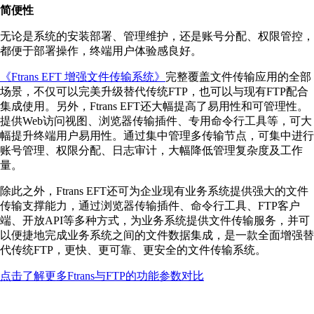
简便性
无论是系统的安装部署、管理维护，还是账号分配、权限管控，
都便于部署操作，终端用户体验感良好。
《Ftrans EFT 增强文件传输系统》
完整覆盖⽂件传输应⽤的全部
场景，不仅可以完美升级替代传统FTP，也可以与现有FTP配合
集成使⽤。另外，Ftrans EFT还大幅提高了易用性和可管理性。
提供Web访问视图、浏览器传输插件、专⽤命令⾏⼯具等，可⼤
幅提升终端⽤户易⽤性。通过集中管理多传输节点，可集中进⾏
账号管理、权限分配、⽇志审计，⼤幅降低管理复杂度及⼯作
量。
除此之外，Ftrans EFT还可为企业现有业务系统提供强⼤的⽂件
传输⽀撑能⼒，通过浏览器传输插件、命令⾏⼯具、FTP客户
端、开放API等多种⽅式，为业务系统提供⽂件传输服务，并可
以便捷地完成业务系统之间的⽂件数据集成，是一款全⾯增强替
代传统FTP，更快、更可靠、更安全的⽂件传输系统。
点击了解更多Ftrans与FTP的功能参数对比