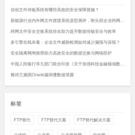
信创文件传输系统有哪些高效的安全保障措施？
新能源行业内外网文件摆渡系统选型测评，附头部企业跨网部署案例
跨网文件安全交换系统排名助力提升数据传输安全与效率
多引擎在线杀毒：企业文件威胁检测如何减少漏报与误报？
安全隔离网闸推荐助力高效安全的数据交换与网络防护
中国人民银行等九部门联合印发《关于加强科技金融领域数据开发利用的通知》
雅诗兰黛因Oracle漏洞遭数据泄露
标签
FTP替代
FTP替代方案
FTP替代解决方案
云传输
云桌面
云桌面跨网
内外网