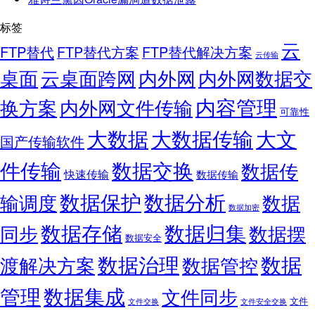
标签
云
FTP替代
FTP替代方案
FTP替代解决方案
云传输
桌面
云桌面跨网
内外网
内外网数据交
内容管理
换方案
内外网文件传输
可靠性
大数据
大文
大数据传输
国产传输软件
件传输
数据交换
数据传
快速传输
数据传输
数据保护
数据分析
输调度
数据
数据加密
数据存储
数据归集
同步
数据摆
数据安全
数据
数据治理
渡解决方案
数据管控
管理
数据集成
文件同步
文件
文件交换
文件安全交换