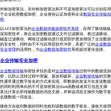
对称加密算法、非对称加密算法和不可逆加密算法可以分别应用
于企业机密数据加密、企业身份认证加密和企业
数据安全传输加
密
。
以AES加密算法的
企业数据传输加密软件系统
，应用了驱动级纵
深加密技术，将企业加密数据通过文件过滤驱动、卷过滤驱动、
磁盘过滤驱动、网络过滤驱动进行底层防护更加增强了企业数据
的安全性，同时由于不与应用层软件冲突，具更广泛的
企业数据
安全管理
的适用性，为
企业数据加密软件
系统提供更佳选择。
企业传输安全加密
企业数据传输
加密技术目的是对
企业数据传输
过程中的数据流加
密，以防止流转过程中泄漏、篡改和破坏。
企业数据传输
的完整
性通常通过数字签名的方式来实现，即数据的发送方在发送数据
的同时利用单向的不可逆加密算法Hash函数或者其它信息文摘
算法计算出所传输数据的消息文摘，并将该消息文摘作为数字签
名随数据一同发送。
接收方在收到数据的同时也收到该数据的数字签名，接收方使用