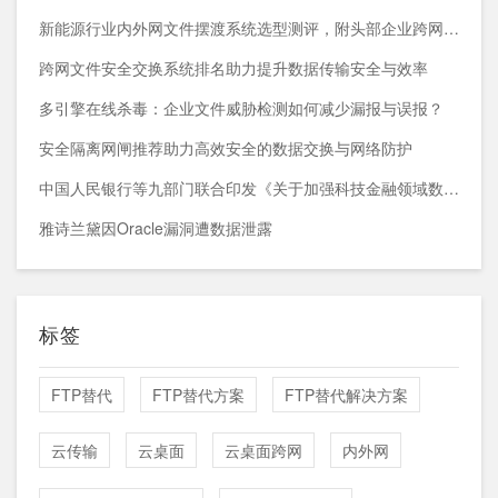
新能源行业内外网文件摆渡系统选型测评，附头部企业跨网部署案例
跨网文件安全交换系统排名助力提升数据传输安全与效率
多引擎在线杀毒：企业文件威胁检测如何减少漏报与误报？
安全隔离网闸推荐助力高效安全的数据交换与网络防护
中国人民银行等九部门联合印发《关于加强科技金融领域数据开发利用的通知》
雅诗兰黛因Oracle漏洞遭数据泄露
标签
FTP替代
FTP替代方案
FTP替代解决方案
云传输
云桌面
云桌面跨网
内外网