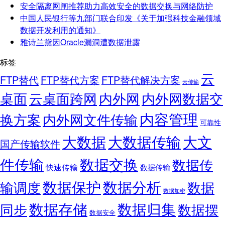
安全隔离网闸推荐助力高效安全的数据交换与网络防护
中国人民银行等九部门联合印发《关于加强科技金融领域
数据开发利用的通知》
雅诗兰黛因Oracle漏洞遭数据泄露
标签
云
FTP替代
FTP替代方案
FTP替代解决方案
云传输
桌面
云桌面跨网
内外网
内外网数据交
内容管理
换方案
内外网文件传输
可靠性
大数据
大文
大数据传输
国产传输软件
件传输
数据交换
数据传
快速传输
数据传输
数据保护
数据分析
输调度
数据
数据加密
数据存储
数据归集
同步
数据摆
数据安全