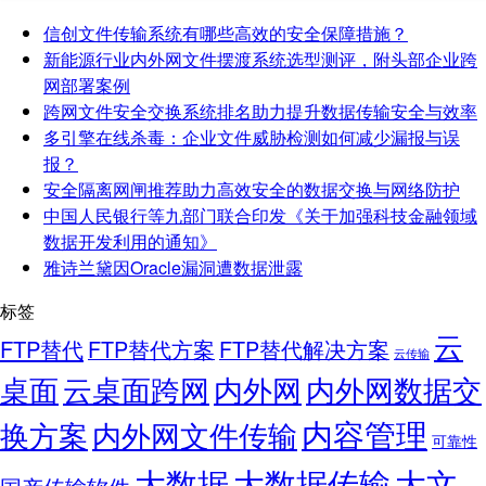
信创文件传输系统有哪些高效的安全保障措施？
新能源行业内外网文件摆渡系统选型测评，附头部企业跨
网部署案例
跨网文件安全交换系统排名助力提升数据传输安全与效率
多引擎在线杀毒：企业文件威胁检测如何减少漏报与误
报？
安全隔离网闸推荐助力高效安全的数据交换与网络防护
中国人民银行等九部门联合印发《关于加强科技金融领域
数据开发利用的通知》
雅诗兰黛因Oracle漏洞遭数据泄露
标签
云
FTP替代
FTP替代方案
FTP替代解决方案
云传输
桌面
云桌面跨网
内外网
内外网数据交
内容管理
换方案
内外网文件传输
可靠性
大数据
大文
大数据传输