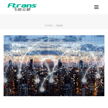
HOME
»
B2BI