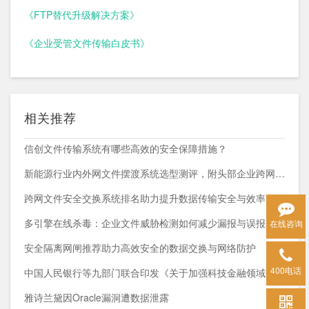
《FTP替代升级解决方案》
《企业受管文件传输白皮书》
相关推荐
信创文件传输系统有哪些高效的安全保障措施？
新能源行业内外网文件摆渡系统选型测评，附头部企业跨网部署案例
跨网文件安全交换系统排名助力提升数据传输安全与效率
多引擎在线杀毒：企业文件威胁检测如何减少漏报与误报？
在线咨询
安全隔离网闸推荐助力高效安全的数据交换与网络防护
400电话
中国人民银行等九部门联合印发《关于加强科技金融领域数据开发利用的通知》
雅诗兰黛因Oracle漏洞遭数据泄露