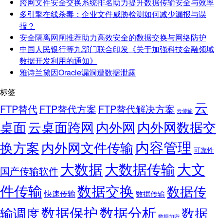
跨网文件安全交换系统排名助力提升数据传输安全与效率
多引擎在线杀毒：企业文件威胁检测如何减少漏报与误
报？
安全隔离网闸推荐助力高效安全的数据交换与网络防护
中国人民银行等九部门联合印发《关于加强科技金融领域
数据开发利用的通知》
雅诗兰黛因Oracle漏洞遭数据泄露
标签
云
FTP替代
FTP替代方案
FTP替代解决方案
云传输
桌面
云桌面跨网
内外网
内外网数据交
内容管理
换方案
内外网文件传输
可靠性
大数据
大文
大数据传输
国产传输软件
件传输
数据交换
数据传
快速传输
数据传输
数据保护
数据分析
输调度
数据
数据加密