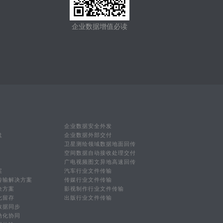
企业数据增值必读
企业数据安全外发
盘
企业数据外部交付
卫星测绘领域数据地面回传
空间数据自动接收处理交付
广电视频图文异地高速回传
案
汽车行业文件传输
传输解决方案
传媒行业文件传输
决方案
影视制作行业文件传输
化留存
出版行业文件传输
数据同步
动化协同