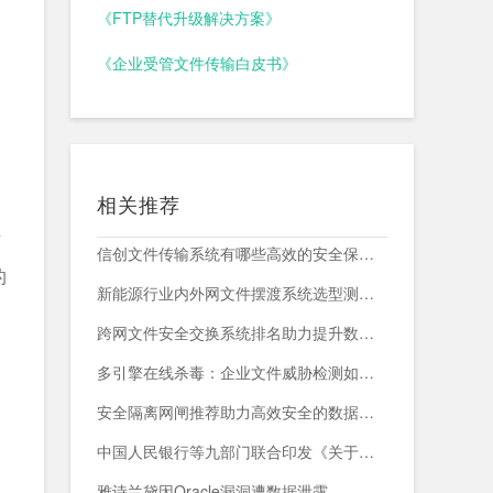
《FTP替代升级解决方案》
《企业受管文件传输白皮书》
相关推荐
有
信创文件传输系统有哪些高效的安全保障措施？
的
新能源行业内外网文件摆渡系统选型测评，附头部企业跨网部署案例
跨网文件安全交换系统排名助力提升数据传输安全与效率
多引擎在线杀毒：企业文件威胁检测如何减少漏报与误报？
安全隔离网闸推荐助力高效安全的数据交换与网络防护
中国人民银行等九部门联合印发《关于加强科技金融领域数据开发利用的通知》
雅诗兰黛因Oracle漏洞遭数据泄露