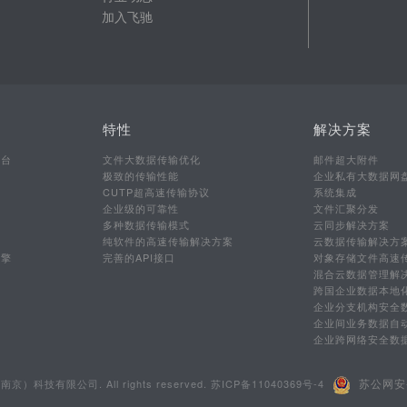
加入飞驰
特性
解决方案
平台
文件大数据传输优化
邮件超大附件
极致的传输性能
企业私有大数据网
CUTP超高速传输协议
系统集成
企业级的可靠性
文件汇聚分发
多种数据传输模式
云同步解决方案
行
纯软件的高速传输解决方案
云数据传输解决方
引擎
完善的API接口
对象存储文件高速
混合云数据管理解
跨国企业数据本地
企业分支机构安全
企业间业务数据自
企业跨网络安全数
苏公网安备
南京）科技有限公司. All rights reserved.
苏ICP备11040369号-4