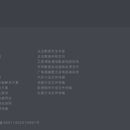
企业数据安全外发
盘
企业数据外部交付
卫星测绘领域数据地面回传
空间数据自动接收处理交付
广电视频图文异地高速回传
案
汽车行业文件传输
传输解决方案
传媒行业文件传输
决方案
影视制作行业文件传输
化留存
出版行业文件传输
数据同步
动化协同
据传输
32011402010991号