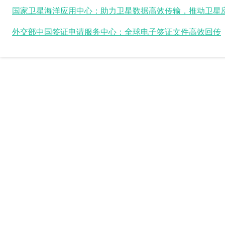
外交部中国签证申请服务中心：全球电子签证文件高效回传
数据时代，“快”人一步！
Ftrans飞驰云联免费向企业用户提供顾问咨询，迅速帮
您做出正确的选择！